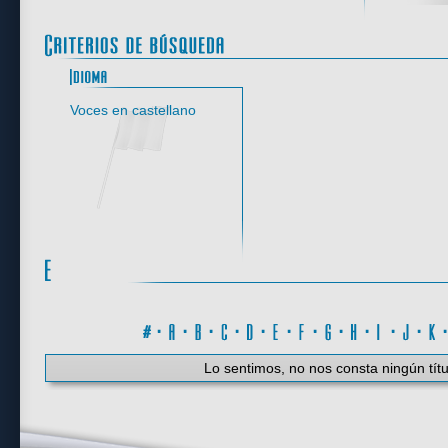
Idioma
Voces en castellano
#
·
A
·
B
·
C
·
D
·
E
·
F
·
G
·
H
·
I
·
J
·
K
Lo sentimos, no nos consta ningún títu