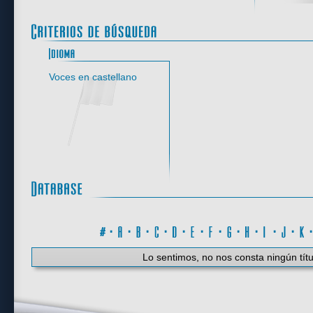
Idioma
Voces en castellano
#
·
A
·
B
·
C
·
D
·
E
·
F
·
G
·
H
·
I
·
J
·
K
Lo sentimos, no nos consta ningún títu