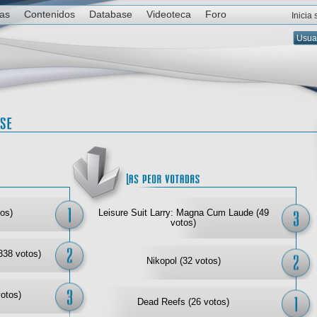
ias
Contenidos
Database
Videoteca
Foro
Inicia
Las mejor votadas
Las
os)
Leisure Suit Larry: Magna Cum Laude (49
votos)
338 votos)
Nikopol (32 votos)
votos)
Dead Reefs (26 votos)