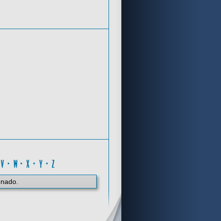
Criterios de búsqueda
0..9
·
V
·
W
·
X
·
Y
·
Z
onado.