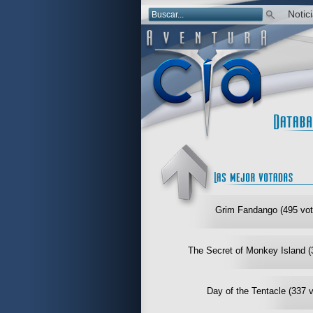
Notic
Grim Fandango (495 vot
The Secret of Monkey Island (
Day of the Tentacle (337 