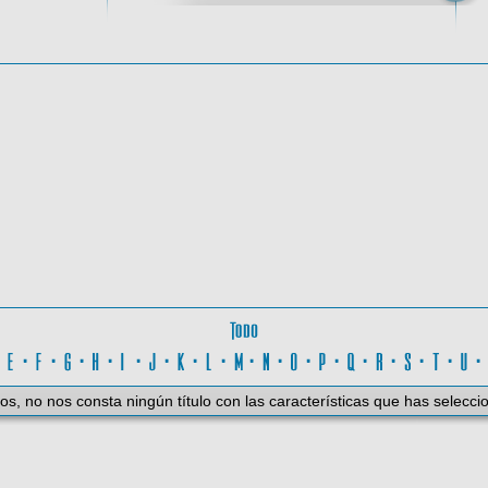
oma
Todo
D
·
E
·
F
·
G
·
H
·
I
·
J
·
K
·
L
·
M
·
N
·
O
·
P
·
Q
·
R
·
S
·
T
·
U
os, no nos consta ningún título con las características que has selecci