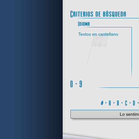
Idi
Textos en castellano
#
·
A
·
B
·
C
·
Lo sentim