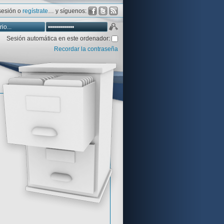
 sesión o
regístrate
… y síguenos:
Sesión automática en este ordenador:
Recordar la contraseña
Database
Aventura y CÍA
Aventuras gráficas al detalle
 peor votadas