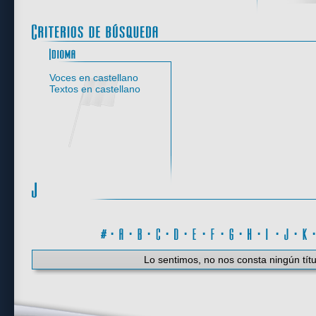
Idioma
Voces en castellano
Textos en castellano
#
·
A
·
B
·
C
·
D
·
E
·
F
·
G
·
H
·
I
·
J
·
K
Lo sentimos, no nos consta ningún títu