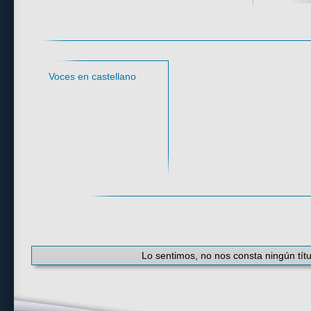
Idioma
Voces en castellano
#
·
A
·
B
·
C
·
D
·
E
·
F
·
G
·
H
·
I
·
J
·
K
Lo sentimos, no nos consta ningún títu