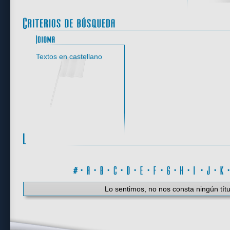
Idioma
Textos en castellano
#
·
A
·
B
·
C
·
D
·
E
·
F
·
G
·
H
·
I
·
J
·
K
Lo sentimos, no nos consta ningún títu