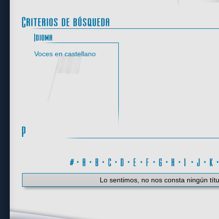
Idioma
Voces en castellano
#
·
A
·
B
·
C
·
D
·
E
·
F
·
G
·
H
·
I
·
J
·
K
Lo sentimos, no nos consta ningún títu