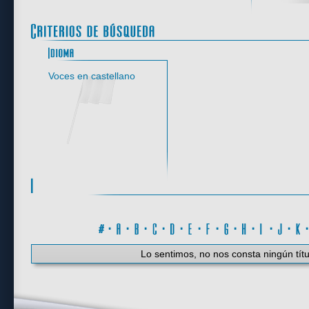
Idioma
Voces en castellano
#
·
A
·
B
·
C
·
D
·
E
·
F
·
G
·
H
·
I
·
J
·
K
Lo sentimos, no nos consta ningún títu