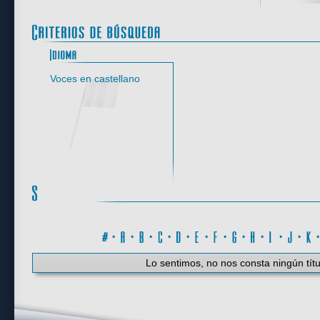
Idioma
Voces en castellano
#
·
A
·
B
·
C
·
D
·
E
·
F
·
G
·
H
·
I
·
J
·
K
Lo sentimos, no nos consta ningún títu