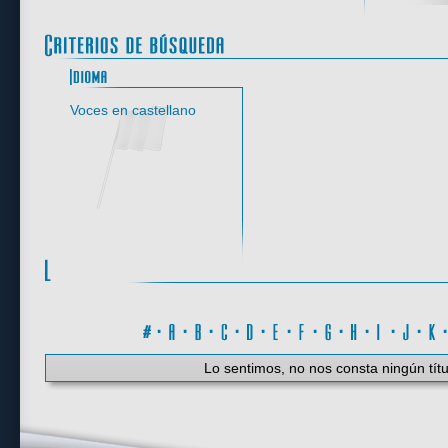
Idioma
Voces en castellano
#
·
A
·
B
·
C
·
D
·
E
·
F
·
G
·
H
·
I
·
J
·
K
Lo sentimos, no nos consta ningún títu