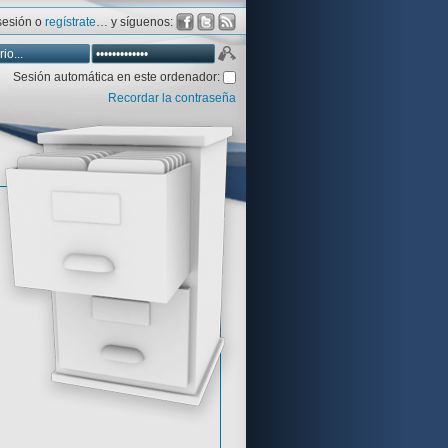
 sesión o
regístrate
… y síguenos:
Sesión automática en este ordenador:
Recordar la contraseña
Database
Aventura y CÍA
Aventuras gráficas al detalle
 peor votadas