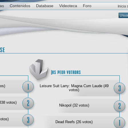
ias
Contenidos
Database
Videoteca
Foro
Inicia
Las mejor votadas
Las
os)
Leisure Suit Larry: Magna Cum Laude (49
votos)
338 votos)
Nikopol (32 votos)
votos)
Dead Reefs (26 votos)