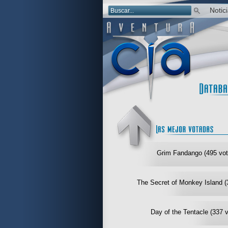
Notic
Grim Fandango (495 vot
The Secret of Monkey Island (
Day of the Tentacle (337 