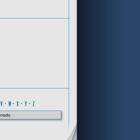
Criterios de búsqueda
Y
·
V
·
W
·
X
·
Y
·
Z
onado.