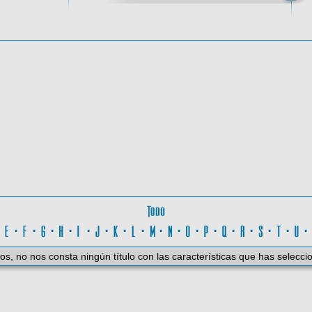
oma
Todo
D
·
E
·
F
·
G
·
H
·
I
·
J
·
K
·
L
·
M
·
N
·
O
·
P
·
Q
·
R
·
S
·
T
·
U
os, no nos consta ningún título con las características que has selecci