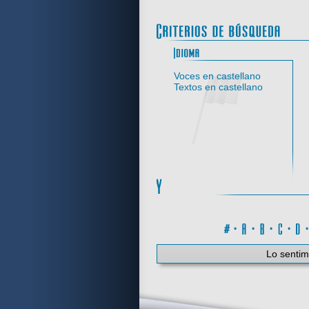
Idi
Voces en castellano
Textos en castellano
#
·
A
·
B
·
C
·
Lo sentim