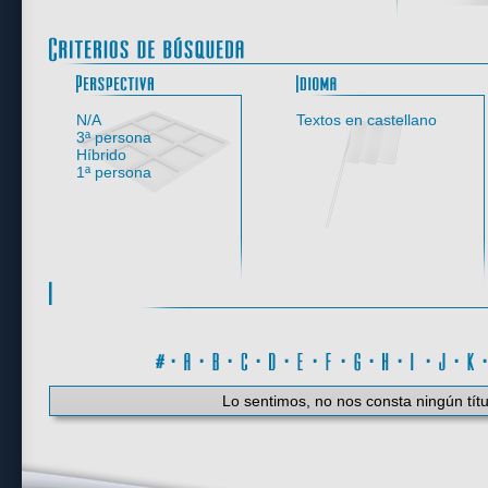
Perspectiva
N/A
Textos en castellano
3ª persona
Híbrido
1ª persona
#
·
A
·
B
·
C
·
D
·
E
·
F
·
G
·
H
·
I
·
J
·
K
Lo sentimos, no nos consta ningún títu