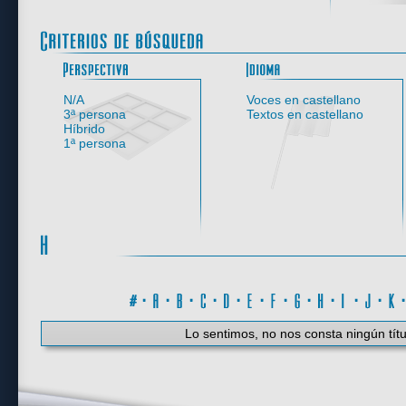
Perspectiva
N/A
Voces en castellano
3ª persona
Textos en castellano
Híbrido
1ª persona
#
·
A
·
B
·
C
·
D
·
E
·
F
·
G
·
H
·
I
·
J
·
K
Lo sentimos, no nos consta ningún títu