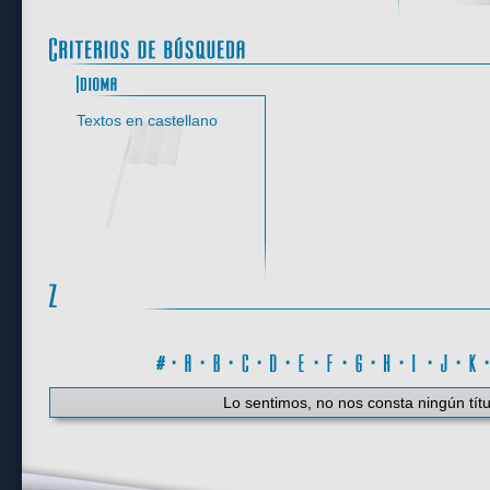
Idioma
Textos en castellano
#
·
A
·
B
·
C
·
D
·
E
·
F
·
G
·
H
·
I
·
J
·
K
Lo sentimos, no nos consta ningún títu