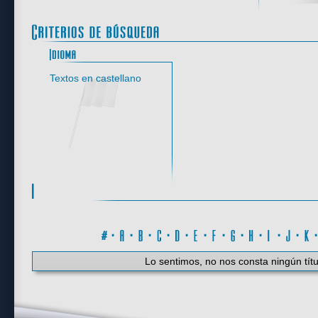
Idioma
Textos en castellano
#
·
A
·
B
·
C
·
D
·
E
·
F
·
G
·
H
·
I
·
J
·
K
Lo sentimos, no nos consta ningún títu