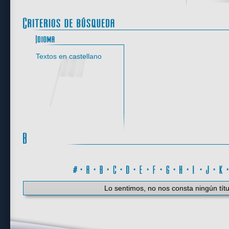
Idioma
Textos en castellano
#
·
A
·
B
·
C
·
D
·
E
·
F
·
G
·
H
·
I
·
J
·
K
Lo sentimos, no nos consta ningún títu