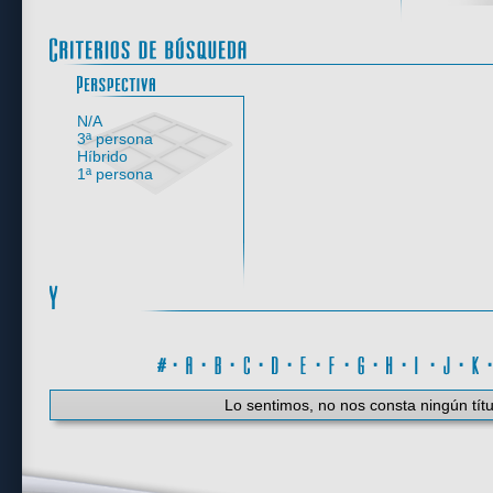
Perspectiva
N/A
3ª persona
Híbrido
1ª persona
#
·
A
·
B
·
C
·
D
·
E
·
F
·
G
·
H
·
I
·
J
·
K
Lo sentimos, no nos consta ningún títu