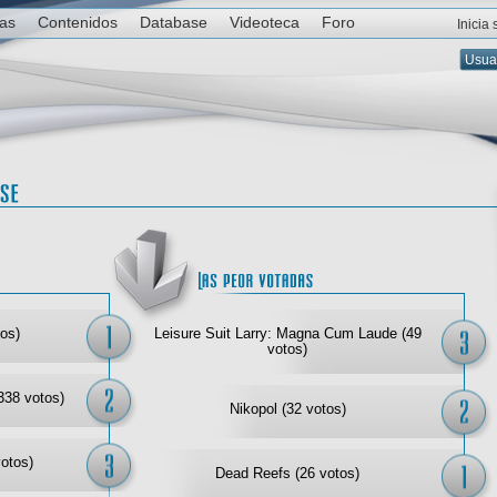
ias
Contenidos
Database
Videoteca
Foro
Inicia
Las mejor votadas
Las
os)
Leisure Suit Larry: Magna Cum Laude (49
votos)
338 votos)
Nikopol (32 votos)
votos)
Dead Reefs (26 votos)