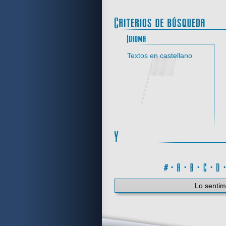
Idi
Textos en castellano
#
·
A
·
B
·
C
·
Lo sentim