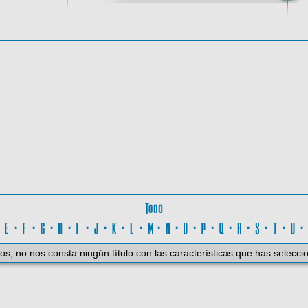
oma
Todo
D
·
E
·
F
·
G
·
H
·
I
·
J
·
K
·
L
·
M
·
N
·
O
·
P
·
Q
·
R
·
S
·
T
·
U
os, no nos consta ningún título con las características que has selecci