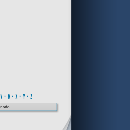
Criterios de búsqueda
Y
·
V
·
W
·
X
·
Y
·
Z
onado.