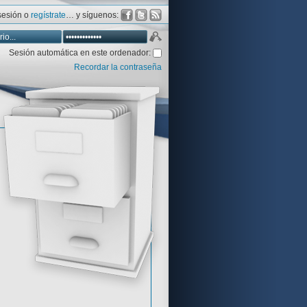
 sesión o
regístrate
… y síguenos:
Sesión automática en este ordenador:
Recordar la contraseña
Database
Aventura y CÍA
Aventuras gráficas al detalle
 peor votadas