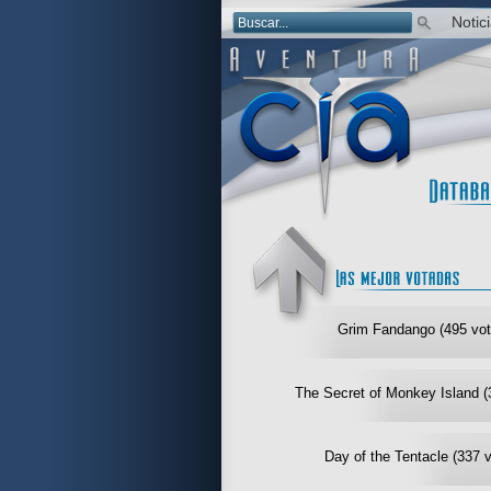
Notic
Grim Fandango (495 vot
The Secret of Monkey Island (
Day of the Tentacle (337 