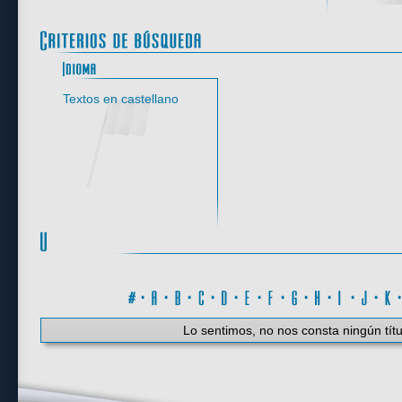
Idioma
Textos en castellano
#
·
A
·
B
·
C
·
D
·
E
·
F
·
G
·
H
·
I
·
J
·
K
Lo sentimos, no nos consta ningún títu