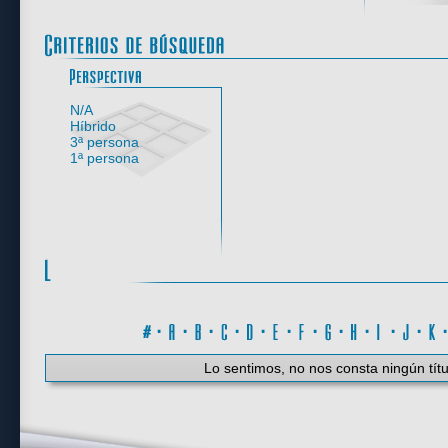
Perspectiva
N/A
Híbrido
3ª persona
1ª persona
#
·
A
·
B
·
C
·
D
·
E
·
F
·
G
·
H
·
I
·
J
·
K
Lo sentimos, no nos consta ningún títu