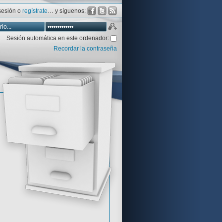
 sesión o
regístrate
… y síguenos:
Sesión automática en este ordenador:
Recordar la contraseña
Database
Aventura y CÍA
Aventuras gráficas al detalle
 peor votadas