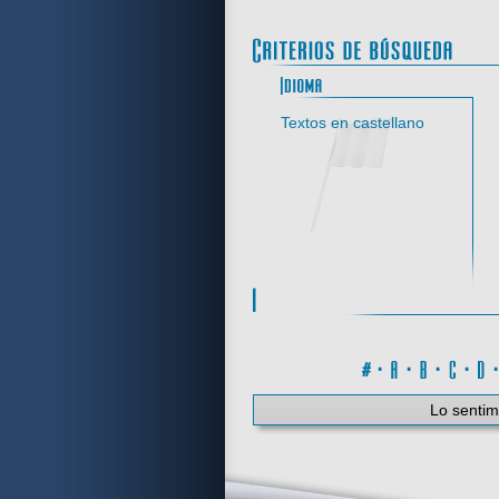
Idi
Textos en castellano
#
·
A
·
B
·
C
·
Lo sentim