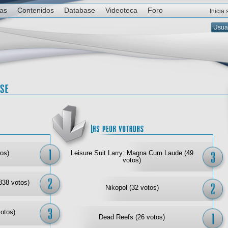
ias
Contenidos
Database
Videoteca
Foro
Inicia
Las mejor votadas
Las
os)
Leisure Suit Larry: Magna Cum Laude (49
votos)
338 votos)
Nikopol (32 votos)
votos)
Dead Reefs (26 votos)