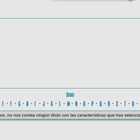
oma
Todo
D
·
E
·
F
·
G
·
H
·
I
·
J
·
K
·
L
·
M
·
N
·
O
·
P
·
Q
·
R
·
S
·
T
·
U
os, no nos consta ningún título con las características que has selecci