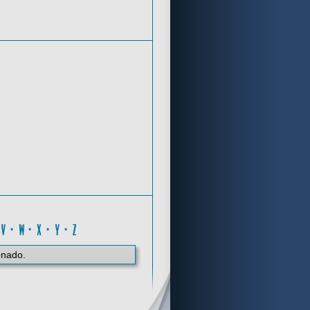
Criterios de búsqueda
I
·
V
·
W
·
X
·
Y
·
Z
onado.