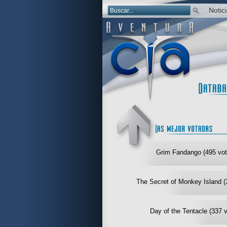
Notic
Grim Fandango (495 vot
The Secret of Monkey Island (
Day of the Tentacle (337 