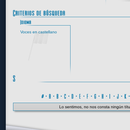
Idioma
Voces en castellano
#
·
A
·
B
·
C
·
D
·
E
·
F
·
G
·
H
·
I
·
J
·
K
Lo sentimos, no nos consta ningún títu