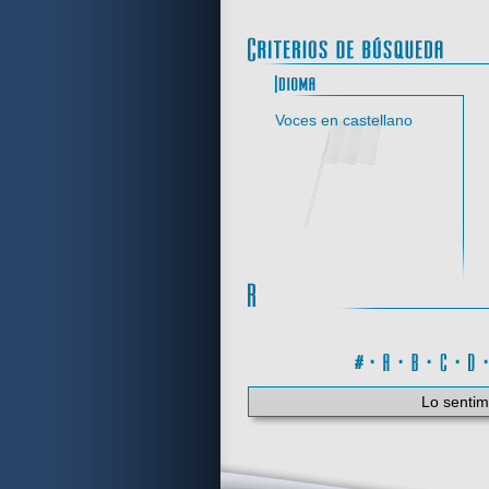
Idi
Voces en castellano
#
·
A
·
B
·
C
·
Lo sentim