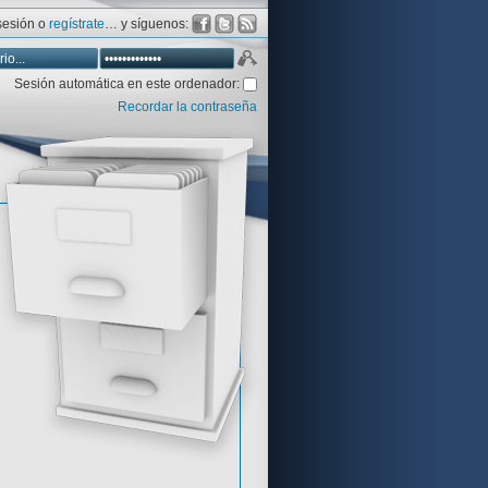
 sesión o
regístrate
… y síguenos:
Sesión automática en este ordenador:
Recordar la contraseña
Database
Aventura y CÍA
Aventuras gráficas al detalle
 peor votadas