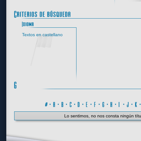
Idioma
Textos en castellano
#
·
A
·
B
·
C
·
D
·
E
·
F
·
G
·
H
·
I
·
J
·
K
Lo sentimos, no nos consta ningún títu