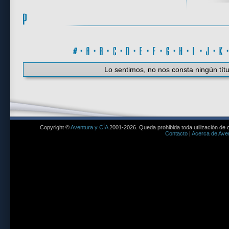
#
·
A
·
B
·
C
·
D
·
E
·
F
·
G
·
H
·
I
·
J
·
K
Lo sentimos, no nos consta ningún títu
Copyright ©
Aventura y CÍA
2001-2026. Queda prohibida toda utilización de c
Contacto
|
Acerca de Aven