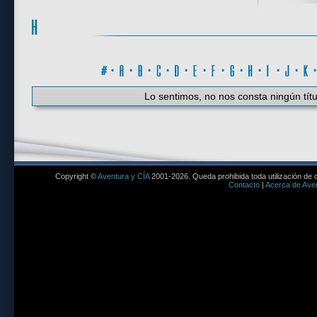
#
·
A
·
B
·
C
·
D
·
E
·
F
·
G
·
H
·
I
·
J
·
K
Lo sentimos, no nos consta ningún títu
Copyright ©
Aventura y CÍA
2001-2026. Queda prohibida toda utilización de c
Contacto
|
Acerca de Aven