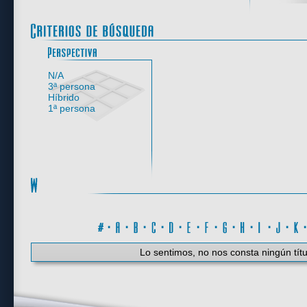
Perspectiva
N/A
3ª persona
Híbrido
1ª persona
#
·
A
·
B
·
C
·
D
·
E
·
F
·
G
·
H
·
I
·
J
·
K
Lo sentimos, no nos consta ningún títu