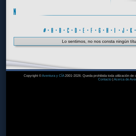
#
·
A
·
B
·
C
·
D
·
E
·
F
·
G
·
H
·
I
·
J
·
K
Lo sentimos, no nos consta ningún títu
Copyright ©
Aventura y CÍA
2001-2026. Queda prohibida toda utilización de c
Contacto
|
Acerca de Aven