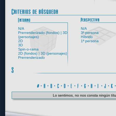
Entorno
N/A
N/A
Prerrenderizado (fondos) | 3D
3ª persona
(personajes)
Híbrido
2D
1ª persona
3D
Spin-o-rama
2D (fondos) | 3D (personajes)
Prerrenderizado
#
·
A
·
B
·
C
·
D
·
E
·
F
·
G
·
H
·
I
·
J
·
K
Lo sentimos, no nos consta ningún títu