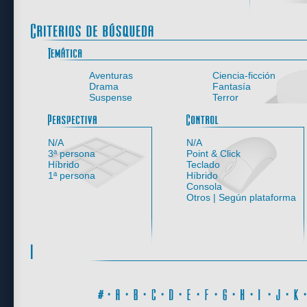
Aventuras
Ciencia-ficción
Drama
Fantasía
Suspense
Terror
Perspectiva
N/A
N/A
3ª persona
Point & Click
Híbrido
Teclado
1ª persona
Híbrido
Consola
Otros | Según plataforma
#
·
A
·
B
·
C
·
D
·
E
·
F
·
G
·
H
·
I
·
J
·
K