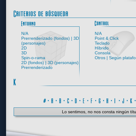
Entorno
N/A
N/A
Prerrenderizado (fondos) | 3D
Point & Click
(personajes)
Teclado
2D
Híbrido
3D
Consola
Spin-o-rama
Otros | Según plataf
2D (fondos) | 3D (personajes)
Prerrenderizado
#
·
A
·
B
·
C
·
D
·
E
·
F
·
G
·
H
·
I
·
J
·
K
Lo sentimos, no nos consta ningún títu