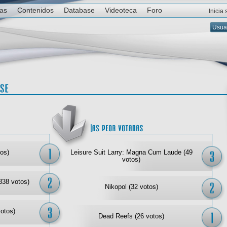
ias
Contenidos
Database
Videoteca
Foro
Inicia
Las mejor votadas
Las
os)
Leisure Suit Larry: Magna Cum Laude (49
votos)
338 votos)
Nikopol (32 votos)
votos)
Dead Reefs (26 votos)