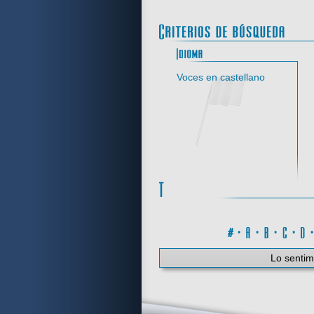
Idi
Voces en castellano
#
·
A
·
B
·
C
·
Lo sentim