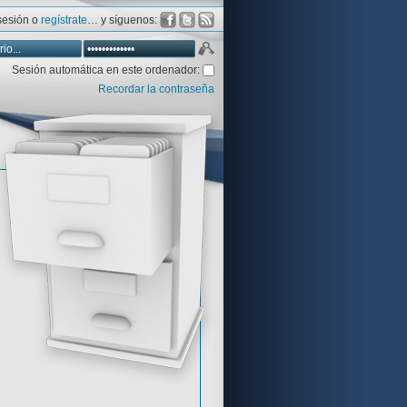
 sesión o
regístrate
… y síguenos:
Sesión automática en este ordenador:
Recordar la contraseña
Database
Aventura y CÍA
Aventuras gráficas al detalle
 peor votadas