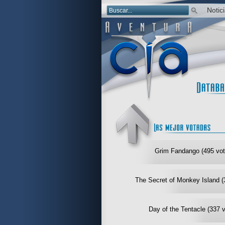
Notic
Grim Fandango (495 vot
The Secret of Monkey Island (
Day of the Tentacle (337 