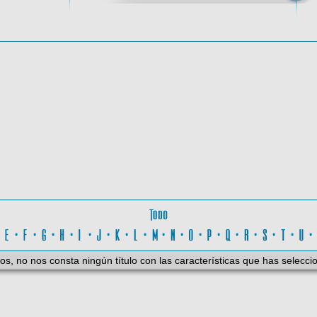
oma
Todo
D
·
E
·
F
·
G
·
H
·
I
·
J
·
K
·
L
·
M
·
N
·
O
·
P
·
Q
·
R
·
S
·
T
·
U
os, no nos consta ningún título con las características que has selecci