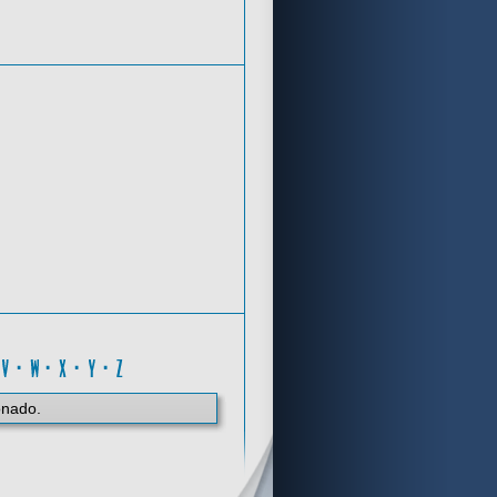
Criterios de búsqueda
T
·
V
·
W
·
X
·
Y
·
Z
onado.