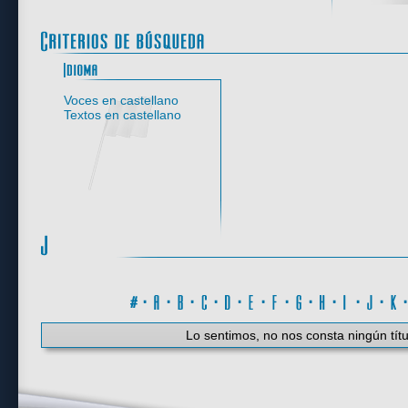
Idioma
Voces en castellano
Textos en castellano
#
·
A
·
B
·
C
·
D
·
E
·
F
·
G
·
H
·
I
·
J
·
K
Lo sentimos, no nos consta ningún títu