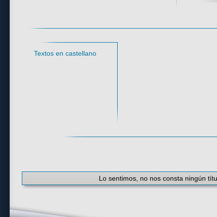
Idioma
Textos en castellano
#
·
A
·
B
·
C
·
D
·
E
·
F
·
G
·
H
·
I
·
J
·
K
Lo sentimos, no nos consta ningún títu