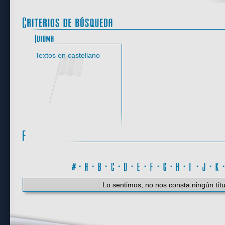
Idioma
Textos en castellano
#
·
A
·
B
·
C
·
D
·
E
·
F
·
G
·
H
·
I
·
J
·
K
Lo sentimos, no nos consta ningún títu