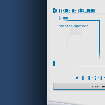
Idi
Voces en castellano
#
·
A
·
B
·
C
·
Lo sentim