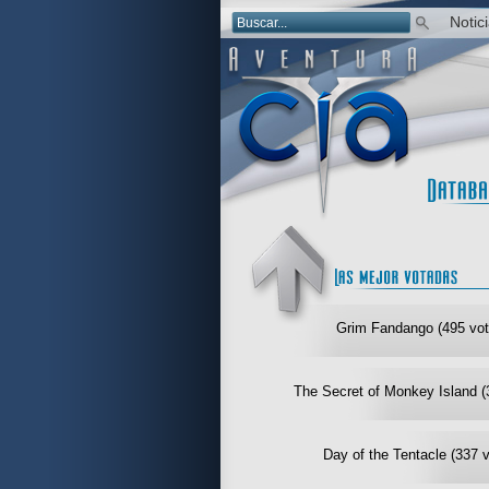
Notic
Grim Fandango (495 vot
The Secret of Monkey Island (
Day of the Tentacle (337 