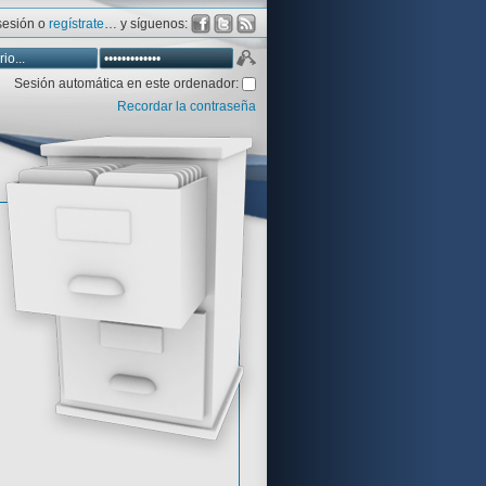
 sesión o
regístrate
… y síguenos:
Sesión automática en este ordenador:
Recordar la contraseña
Database
Aventura y CÍA
Aventuras gráficas al detalle
 peor votadas