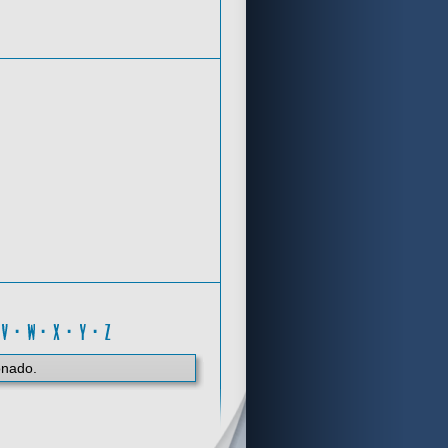
Criterios de búsqueda
R
·
V
·
W
·
X
·
Y
·
Z
onado.