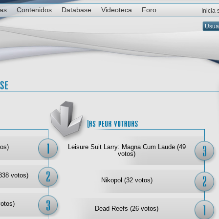
ias
Contenidos
Database
Videoteca
Foro
Inicia
Las mejor votadas
Las
os)
Leisure Suit Larry: Magna Cum Laude (49
votos)
338 votos)
Nikopol (32 votos)
votos)
Dead Reefs (26 votos)