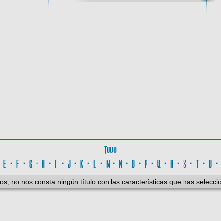
oma
Todo
D
·
E
·
F
·
G
·
H
·
I
·
J
·
K
·
L
·
M
·
N
·
O
·
P
·
Q
·
R
·
S
·
T
·
U
os, no nos consta ningún título con las características que has selecci