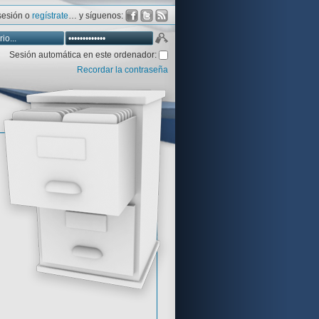
 sesión o
regístrate
… y síguenos:
Sesión automática en este ordenador:
Recordar la contraseña
Database
Aventura y CÍA
Aventuras gráficas al detalle
 peor votadas