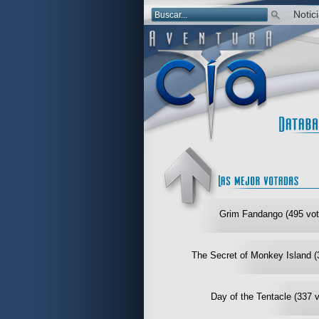
Notic
Grim Fandango (495 vot
The Secret of Monkey Island (
Day of the Tentacle (337 