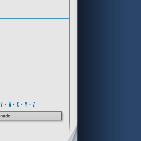
Criterios de búsqueda
G
·
V
·
W
·
X
·
Y
·
Z
onado.