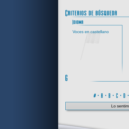
Idi
Voces en castellano
#
·
A
·
B
·
C
·
Lo sentim