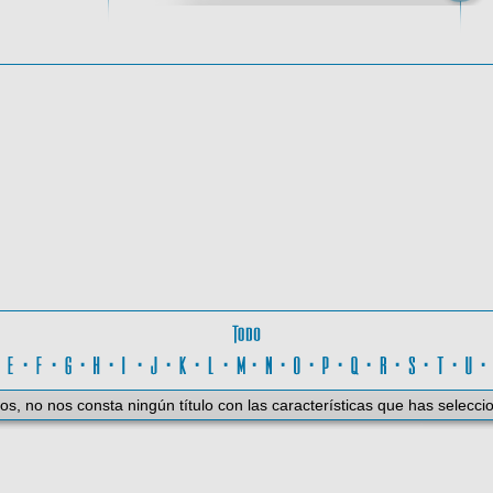
oma
Todo
D
·
E
·
F
·
G
·
H
·
I
·
J
·
K
·
L
·
M
·
N
·
O
·
P
·
Q
·
R
·
S
·
T
·
U
os, no nos consta ningún título con las características que has selecci