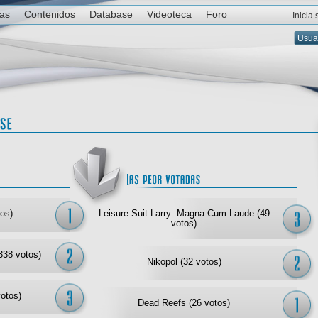
ias
Contenidos
Database
Videoteca
Foro
Inicia
Las mejor votadas
Las
os)
Leisure Suit Larry: Magna Cum Laude (49
votos)
338 votos)
Nikopol (32 votos)
votos)
Dead Reefs (26 votos)