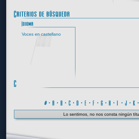
Idioma
Voces en castellano
#
·
A
·
B
·
C
·
D
·
E
·
F
·
G
·
H
·
I
·
J
·
K
Lo sentimos, no nos consta ningún títu