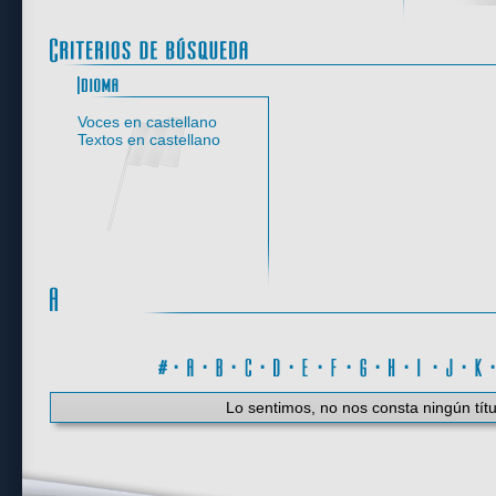
Idioma
Voces en castellano
Textos en castellano
#
·
A
·
B
·
C
·
D
·
E
·
F
·
G
·
H
·
I
·
J
·
K
Lo sentimos, no nos consta ningún títu