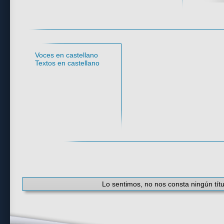
Idioma
Voces en castellano
Textos en castellano
#
·
A
·
B
·
C
·
D
·
E
·
F
·
G
·
H
·
I
·
J
·
K
Lo sentimos, no nos consta ningún títu