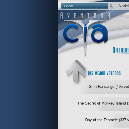
Notic
Grim Fandango (495 vot
The Secret of Monkey Island (
Day of the Tentacle (337 