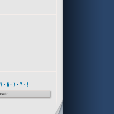
Criterios de búsqueda
A
·
V
·
W
·
X
·
Y
·
Z
onado.