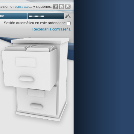
 sesión o
regístrate
… y síguenos:
Sesión automática en este ordenador:
Recordar la contraseña
Database
Aventura y CÍA
Aventuras gráficas al detalle
 peor votadas