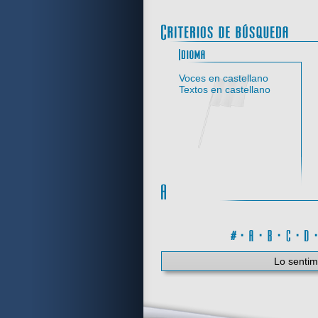
Idi
Voces en castellano
Textos en castellano
#
·
A
·
B
·
C
·
Lo sentim