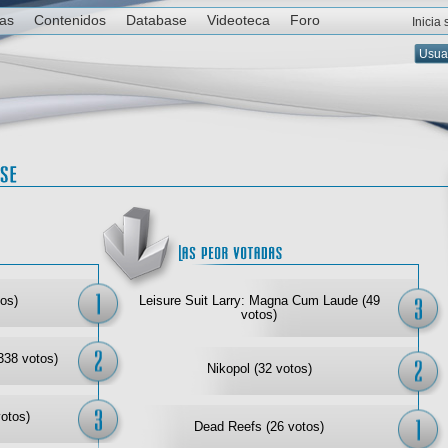
ias
Contenidos
Database
Videoteca
Foro
Inicia
Las mejor votadas
Las
os)
Leisure Suit Larry: Magna Cum Laude (49
votos)
338 votos)
Nikopol (32 votos)
votos)
Dead Reefs (26 votos)