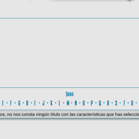
oma
Todo
D
·
E
·
F
·
G
·
H
·
I
·
J
·
K
·
L
·
M
·
N
·
O
·
P
·
Q
·
R
·
S
·
T
·
U
os, no nos consta ningún título con las características que has selecci