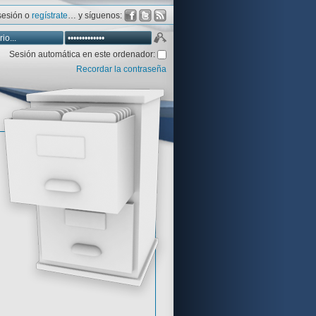
 sesión o
regístrate
… y síguenos:
Sesión automática en este ordenador:
Recordar la contraseña
Database
Aventura y CÍA
Aventuras gráficas al detalle
 peor votadas