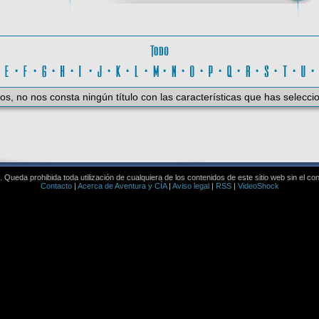
Todo
D
·
E
·
F
·
G
·
H
·
I
·
J
·
K
·
L
·
M
·
N
·
O
·
P
·
Q
·
R
·
S
·
T
·
U
os, no nos consta ningún título con las características que has selecci
Queda prohibida toda utilización de cualquiera de los contenidos de este sitio web sin el co
Contacto
|
Acerca de Aventura y CÍA
|
Aviso legal
|
RSS
|
VideoShock