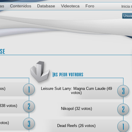
ias
Contenidos
Database
Videoteca
Foro
Inicia
Las mejor votadas
Las
os)
Leisure Suit Larry: Magna Cum Laude (49
votos)
338 votos)
Nikopol (32 votos)
votos)
Dead Reefs (26 votos)