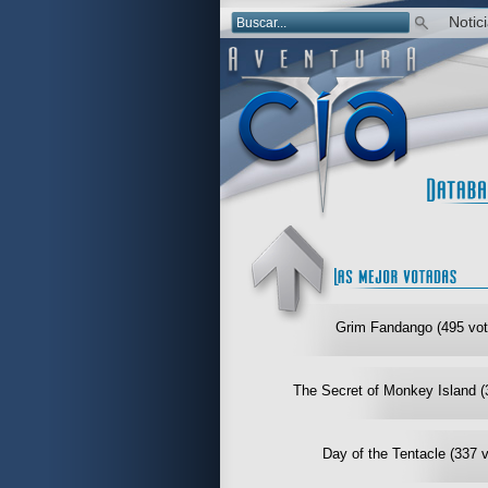
Notic
Grim Fandango (495 vot
The Secret of Monkey Island (
Day of the Tentacle (337 