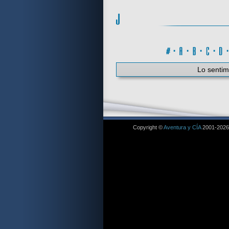
#
·
A
·
B
·
C
·
Lo sentim
Copyright ©
Aventura y CÍA
2001-2026. 