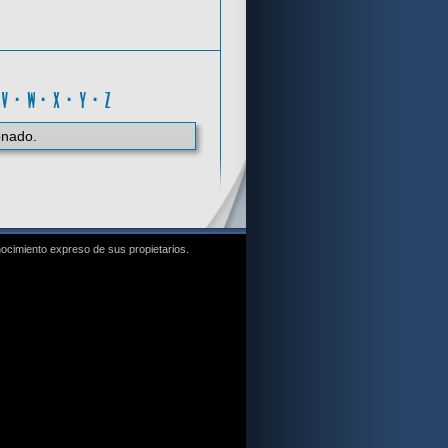
J
·
V
·
W
·
X
·
Y
·
Z
onado.
nocimiento expreso de sus propietarios.