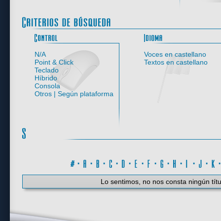
Control
N/A
Voces en castellano
Point & Click
Textos en castellano
Teclado
Híbrido
Consola
Otros | Según plataforma
#
·
A
·
B
·
C
·
D
·
E
·
F
·
G
·
H
·
I
·
J
·
K
Lo sentimos, no nos consta ningún títu