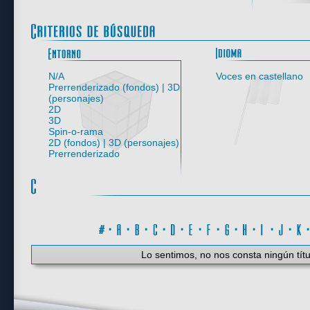
Entorno
N/A
Voces en castellano
Prerrenderizado (fondos) | 3D
(personajes)
2D
3D
Spin-o-rama
2D (fondos) | 3D (personajes)
Prerrenderizado
#
·
A
·
B
·
C
·
D
·
E
·
F
·
G
·
H
·
I
·
J
·
K
Lo sentimos, no nos consta ningún títu