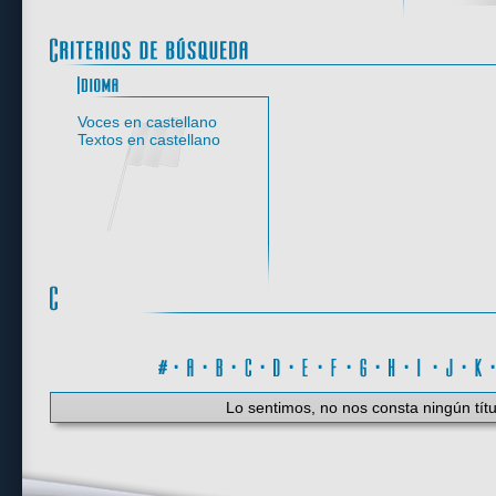
Idioma
Voces en castellano
Textos en castellano
#
·
A
·
B
·
C
·
D
·
E
·
F
·
G
·
H
·
I
·
J
·
K
Lo sentimos, no nos consta ningún títu