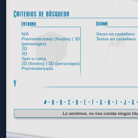
Entorno
N/A
Voces en castellano
Prerrenderizado (fondos) | 3D
Textos en castellano
(personajes)
2D
3D
Spin-o-rama
2D (fondos) | 3D (personajes)
Prerrenderizado
#
·
A
·
B
·
C
·
D
·
E
·
F
·
G
·
H
·
I
·
J
·
K
Lo sentimos, no nos consta ningún títu