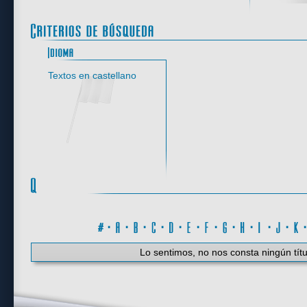
Idioma
Textos en castellano
#
·
A
·
B
·
C
·
D
·
E
·
F
·
G
·
H
·
I
·
J
·
K
Lo sentimos, no nos consta ningún títu