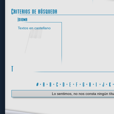
Idioma
Textos en castellano
#
·
A
·
B
·
C
·
D
·
E
·
F
·
G
·
H
·
I
·
J
·
K
Lo sentimos, no nos consta ningún títu