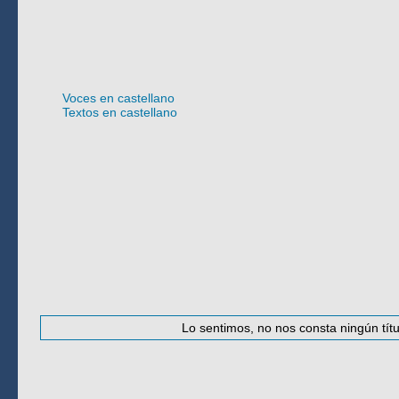
Idioma
Voces en castellano
Textos en castellano
#
·
A
·
B
·
C
·
D
·
E
·
F
·
G
·
H
·
I
·
J
·
K
Lo sentimos, no nos consta ningún títu