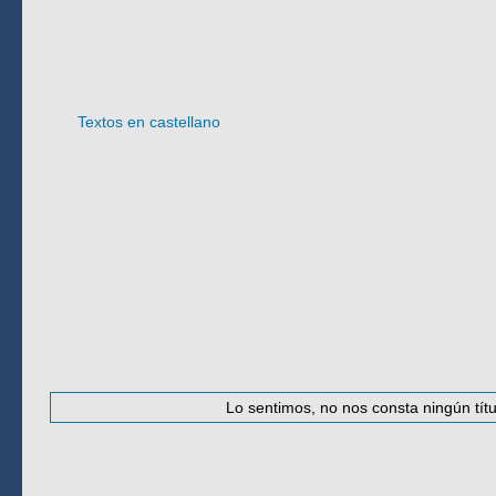
Idioma
Textos en castellano
#
·
A
·
B
·
C
·
D
·
E
·
F
·
G
·
H
·
I
·
J
·
K
Lo sentimos, no nos consta ningún títu